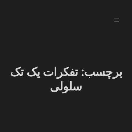
رفتن
به
محتوا
برچسب:
تفکرات یک تک
سلولی