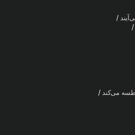
آیند /
/
طسه می‌کند /