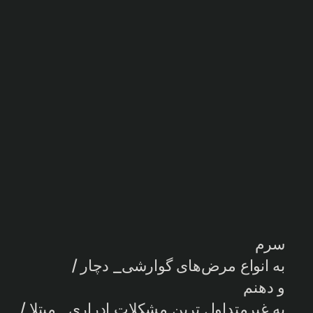
سرم
به انواع مرض‌های گوارشی_ دچار /
و دهنم
به غیرمتداول ترین مشکلات ادراری_ مبتلا /