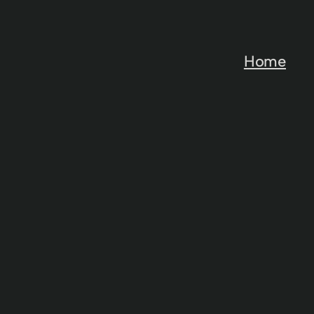
رفتن
به
محتوا
Home