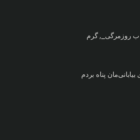
اب روزمرگی_, گرم
بیابانی‌مان پناه بردم