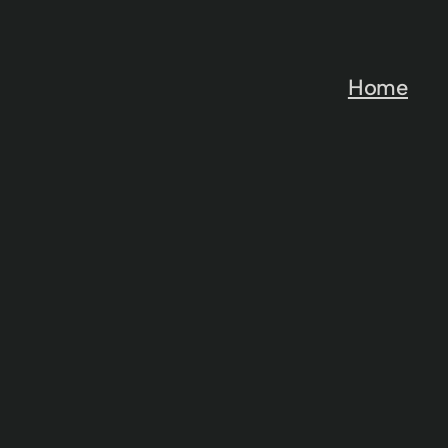
رفتن
به
محتوا
Home