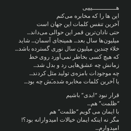
هــــــــــــــیییی
این ها را که مخابره می‌کنم
آخرین تنفس کلمات این جهان است
حتی نادان‌ترین قمر این حوالی می‌داند…
میلیون‌ها سال بعد… همینجای آسمان… شاید
خلاء چندین میلیون سال نوری گسترده باشد…
که هیچ کسی بخاطر نمی‌آورد روی خط
زمانش چه عشق‌هایی رد و بدل شد…
چه موجودات بامزه‌ی تولید مثل کردند…
یا آخرین کلمات مخابره شده‌ـَش چه بود…
قرار نبود “ابدی” باشیم
“ظلمت” هم…
با ایمان می گویم “ظلمت” هم
مگر نه اینکه ایمان خیالات امیدوارانه بود؟!
امیدوارم…