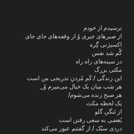
ترسیدم از خودم
از صبرهای جبری وُ از وقفه‌های جای جای
اکسیژنی گِره
گُم شد نفس
در سینه‌های راه راه
مکثی بزرگ
این زندگی / کَم مُردنِ تدریجی من است
هر شب میان یک خیال می‌میرم وُ_
هر صبح زنده می‌شوم/
یک لحظه مکث
از تَنگیِ گلو
بُغضی به سعی رفتن است
دردی سبُک / از گفتنم عبور می‌کند