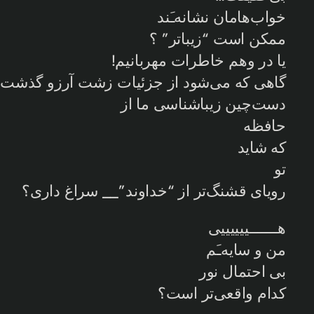
خواب‌هامان نشانه‌ـَند
ممکن است “زیبا‌تر” ؟
یا در وهم خاطرات مهربانیم!
گاهی که می‌شود از جزئیات زشت آرزو گذشت
دست‌چین زیباشناسی ما از
حافظه
که شاید
تو
رویای قشنگ‌تر از “خداوند”__ سراغ داری؟
هـــــــییییییی
من و سایه‌ـَم
بی احتمال نور
کدام واقعی‌تر است؟