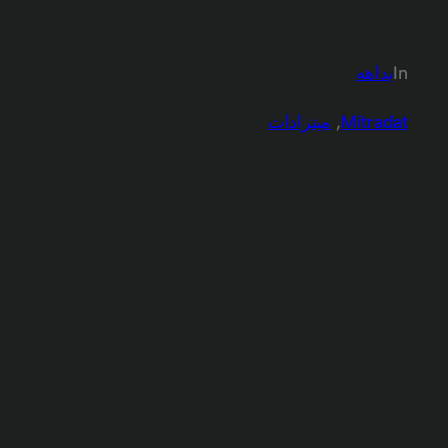
In
بداهه
Mitradat
, 
میترادات