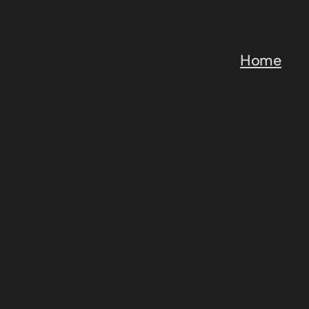
رفتن
به
محتوا
Home